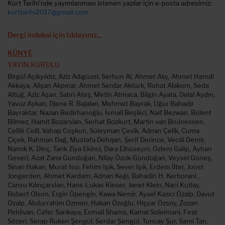
Kürt Tarihi’nde yayımlanması istenen yazılar için e-posta adresimiz:
kurttarihi2017@gmail.com
Dergi indeksi için tıklayınız...
KÜNYE
YAYIN KURULU
Birgül Açıkyıldız, Aziz Adıgüzel, Serhun Al, Ahmet Alış, Ahmet Hamdi
Akkaya, Alişan Akpınar, Ahmet Serdar Aktürk, Rohat Alakom, Seda
Altuğ, Aziz Aşan, Sabri Ateş, Metin Atmaca, Bilgin Ayata, Delal Aydın,
Yavuz Aykan, Djene R. Bajalan, Mehmet Bayrak, Uğur Bahadır
Bayraktar, Nazan Bedirhanoğlu, İsmail Beşikci, Naif Bezwan, Bülent
Bilmez, Hamit Bozarslan, Serhat Bozkurt, Martin van Bruinessen,
Celîlê Celîl, Vahap Coşkun, Süleyman Çevik, Adnan Çelik, Cuma
Çiçek, Rahman Dağ, Mustafa Dehqan, Şerif Derince, Vecdi Demir,
Namık K. Dinç, Tarık Ziya Ekinci, Dara Elhüseyni, Özlem Galip, Ayhan
Geverî, Azat Zana Gündoğan, Nilay Özok-Gündoğan, Veysel Güneş,
Sinan Hakan, Murat Issı, Fehim Işık, Sever Işık, Erdem İlter, Joost
Jongerden, Ahmet Kardam, Adnan Keği, Bahadin H. Kerborani ,
Cansu Kılınçarslan, Hans-Lukas Kieser, Janet Klein, Naci Kutlay,
Robert Olson, Ergin Öpengin, Kawa Nemir, Aysel Kazıcı Özalp, Davut
Özalp, Abdurrahim Özmen, Hakan Özoğlu, Hişyar Özsoy, Zozan
Pehlivan, Cafer Sarıkaya, Esmail Shams, Kamal Soleimani, Fırat
Sözeri, Serap Ruken Şengül, Serdar Şengül, Tuncay Şur, Sami Tan,