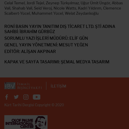
Celal Temel, Jordi Tejel, Zeynep Türkyılmaz, Uğur Ümit Üngör, Abbas
Vali, Shahab Vali, Seîd Veroj, Nicole Watts, Kadri Yıldırım, Clemence
Scalbert-Yücel, Muhammet Yücel, Welat Zeydanlıoğlu
RONİ BASIN YAYIN TANITIM DIŞ TİCARET LTD. ŞTİ ADINA
SAHİBİ: İBRAHİM GÜRBÜZ
SORUMLU YAZI İŞLERİ MÜDÜRÜ: ELİF GÜN
GENEL YAYIN YÖNETMENİ: MESUT YEĞEN
EDİTÖR: ALİŞAN AKPINAR
KAPAK VE SAYFA TASARIMI: ŞEMAL MEDYA TASARIM
İLETİŞİM
Kürt Tarihi Dergisi Copyright © 2020