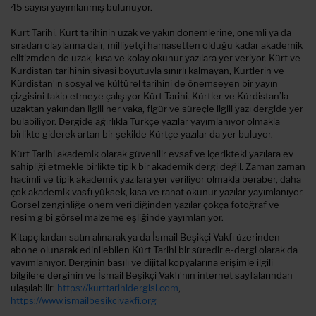
45 sayısı yayımlanmış bulunuyor.
Kürt Tarihi, Kürt tarihinin uzak ve yakın dönemlerine, önemli ya da
sıradan olaylarına dair, milliyetçi hamasetten olduğu kadar akademik
elitizmden de uzak, kısa ve kolay okunur yazılara yer veriyor. Kürt ve
Kürdistan tarihinin siyasi boyutuyla sınırlı kalmayan, Kürtlerin ve
Kürdistan’ın sosyal ve kültürel tarihini de önemseyen bir yayın
çizgisini takip etmeye çalışıyor Kürt Tarihi. Kürtler ve Kürdistan’la
uzaktan yakından ilgili her vaka, figür ve süreçle ilgili yazı dergide yer
bulabiliyor. Dergide ağırlıkla Türkçe yazılar yayımlanıyor olmakla
birlikte giderek artan bir şekilde Kürtçe yazılar da yer buluyor.
Kürt Tarihi akademik olarak güvenilir evsaf ve içerikteki yazılara ev
sahipliği etmekle birlikte tipik bir akademik dergi değil. Zaman zaman
hacimli ve tipik akademik yazılara yer veriliyor olmakla beraber, daha
çok akademik vasfı yüksek, kısa ve rahat okunur yazılar yayımlanıyor.
Görsel zenginliğe önem verildiğinden yazılar çokça fotoğraf ve
resim gibi görsel malzeme eşliğinde yayımlanıyor.
Kitapçılardan satın alınarak ya da İsmail Beşikçi Vakfı üzerinden
abone olunarak edinilebilen Kürt Tarihi bir süredir e-dergi olarak da
yayımlanıyor. Derginin basılı ve dijital kopyalarına erişimle ilgili
bilgilere derginin ve İsmail Beşikçi Vakfı’nın internet sayfalarından
ulaşılabilir:
https://kurttarihidergisi.com
,
https://www.ismailbesikcivakfi.org